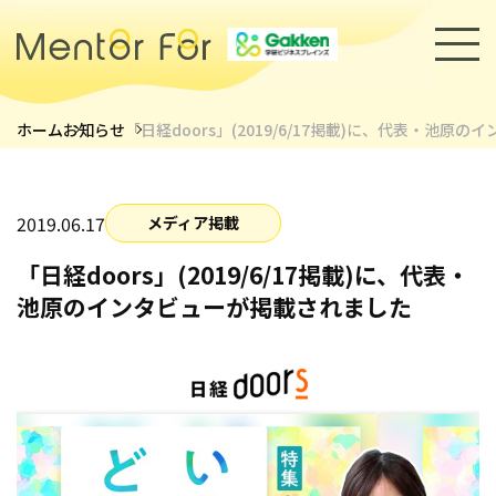
ホーム
お知らせ
「日経doors」(2019/6/17掲載)に、代表・池原
トップページ
サービス
2019.06.17
メディア掲載
「日経doors」(2019/6/17掲載)に、代表・
キャリアメンターについて
池原のインタビューが掲載されました
メンター紹介
導入事例
セミナー・イベント
採用情報
お知らせ