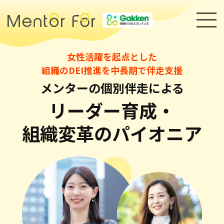
女性活躍を起点とした
トップページ
組織のDEI推進を中長期で伴走支援
メンターの個別伴走による
サービス
リーダー育成・
キャリアメンターについて
組織変革のパイオニア
メンター紹介
導入事例
セミナー・イベント
採用情報
お知らせ