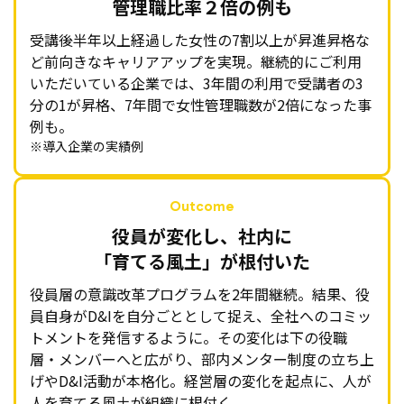
管理職比率２倍の例も
受講後半年以上経過した女性の7割以上が昇進昇格な
ど前向きなキャリアアップを実現。継続的にご利用
いただいている企業では、3年間の利用で受講者の3
分の1が昇格、7年間で女性管理職数が2倍になった事
例も。
※導入企業の実績例
役員が変化し、社内に
「育てる風土」が根付いた
役員層の意識改革プログラムを2年間継続。結果、役
員自身がD&Iを自分ごととして捉え、全社へのコミッ
トメントを発信するように。その変化は下の役職
層・メンバーへと広がり、部内メンター制度の立ち上
げやD&I活動が本格化。経営層の変化を起点に、人が
人を育てる風土が組織に根付く。