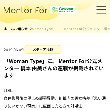
ホーム
お知らせ
「Woman Type」に、 Mentor For公式メンタ
トップページ
サービス
2019.06.05
メディア掲載
「Woman Type」に、 Mentor For公式メ
キャリアメンターについて
ンター 梶本 由美さんの連載が掲載されてい
メンター紹介
ます
導入事例
セミナー・イベント
1回目
育休復帰後の望まぬ部署異動、組織内の男女格差――「思い通
採用情報
お知らせ
りにいかない現実」に直面したときの対処法