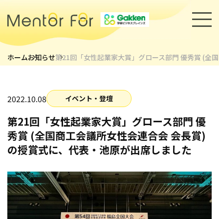
ホーム
お知らせ
第21回「女性起業家大賞」グロース部門 優秀賞 (全
トップページ
サービス
2022.10.08
イベント・登壇
第21回「女性起業家大賞」グロース部門 優
キャリアメンターについて
秀賞 (全国商工会議所女性会連合会 会長賞)
メンター紹介
の授賞式に、代表・池原が出席しました
導入事例
セミナー・イベント
採用情報
お知らせ