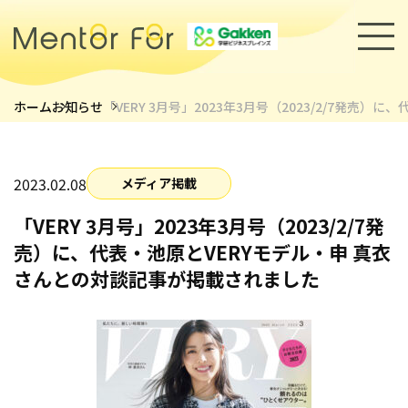
ホーム
お知らせ
「VERY 3月号」2023年3月号（2023/2/7発
トップページ
サービス
2023.02.08
メディア掲載
「VERY 3月号」2023年3月号（2023/2/7発
キャリアメンターについて
売）に、代表・池原とVERYモデル・申 真衣
メンター紹介
さんとの対談記事が掲載されました
導入事例
セミナー・イベント
採用情報
お知らせ