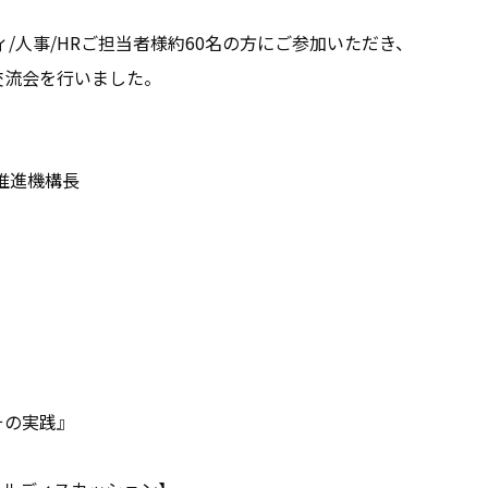
お問い合わせ
シティ/人事/HRご担当者様約60名の方にご参加いただき、
交流会を行いました。
お役立ち資料
推進機構長
その実践』