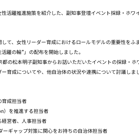
お問い合わせ
女性活躍推進施策を紹介した、副知事登壇イベント採録・ホワ
お役立ち資料
関して、女性リーダー育成におけるロールモデルの重要性をふ
 “女性活躍の輪”」の配布を開始しました。
東京都の松本明子副知事からお話いただいたイベントの採録・ホ
ダー育成についてや、他自治体の状況や連携について討議しま
の育成担当者
nclusion）を推進する担当者
る経営者、人事担当者
ンダーギャップ対策に関心をお持ちの自治体担当者