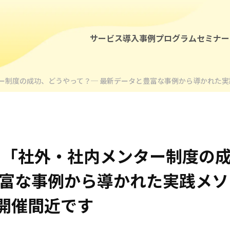
サービス
導入事例
プログラム
セミナー
社外メンターによる女性リーダー育成
メンター制度の成功、どうやって？─ 最新データと豊富な事例から導かれ
社内メンター制度支援
若手社員特化のキャリアメンタープロ
研修・ワークショップによる女性リー
r主催、「社外・社内メンター制度
社外メンターによる管理職・経営層メ
豊富な事例から導かれた実践メソ
管理職・経営層向け研修・ワークショ
開催間近です