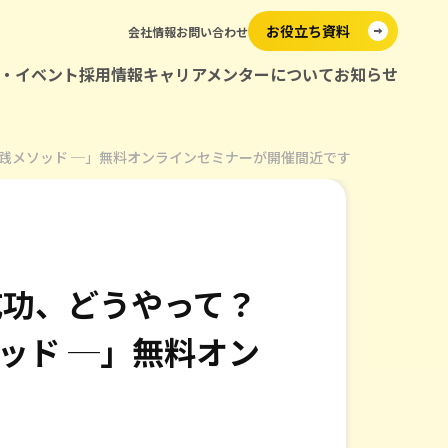
お役立ち資料
会社情報
お問い合わせ
・イベント
採用情報
キャリアメンターについて
お知らせ
メンター紹介
た実践メソッド ─」無料オンラインセミナーが開催間近です
グラム
ダー育成
の成功、どうやって？
ンタリング
ッド ─」無料オン
ップ