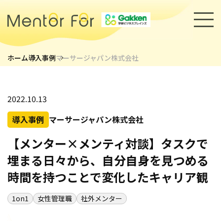
ホーム
導入事例
マーサージャパン株式会社
トップページ
サービス
2022.10.13
導入事例
マーサージャパン株式会社
キャリアメンターについて
【メンター×メンティ対談】タスクで
メンター紹介
埋まる日々から、自分自身を見つめる
導入事例
セミナー・イベント
時間を持つことで変化したキャリア観
1on1
女性管理職
社外メンター
採用情報
お知らせ