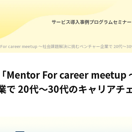
サービス
導入事例
プログラム
セミナー
社外メンターによる女性リーダー育成
 For career meetup 〜社会課題解決に挑むベンチャー企業で 20
社内メンター制度支援
若手社員特化のキャリアメンタープロ
ntor For career meet
研修・ワークショップによる女性リー
業で 20代〜30代のキャリアチ
社外メンターによる管理職・経営層メ
管理職・経営層向け研修・ワークショ