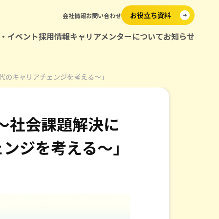
お役立ち資料
会社情報
お問い合わせ
・イベント
採用情報
キャリアメンターについて
お知らせ
メンター紹介
代〜30代のキャリアチェンジを考える〜」
グラム
up 〜社会課題解決に
ダー育成
ェンジを考える〜」
ンタリング
ップ