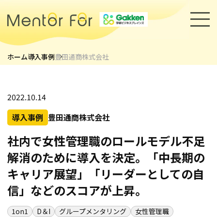
ホーム
導入事例
豊田通商株式会社
トップページ
サービス
2022.10.14
導入事例
豊田通商株式会社
キャリアメンターについて
社内で女性管理職のロールモデル不足
メンター紹介
解消のために導入を決定。「中長期の
導入事例
セミナー・イベント
キャリア展望」「リーダーとしての自
信」などのスコアが上昇。
採用情報
お知らせ
1on1
D＆I
グループメンタリング
女性管理職